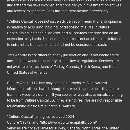
2. 오류 등이 있을 경우 정정 요구
understand the risks involved and consider your investment objectives
3. 삭제 요구
and level of experience. Seek independent advice if necessary.
4. 처리정지 요구
"Culture Capital" does not issue advice, recommendations, or opinions
② 제1항에 따른 권리 행사는 회사에 대해 서면, 전화, 전자우편 등을 통하여
in relation to acquiring, holding, or disposing of a CFD. "Culture
하실 수 있으며 회사는 이에 대해 지체없이 조치하겠습니다.
Capital" is not a financial advisor, and all services are provided on an
③ 정보주체가 개인정보의 오류 등에 대한 정정 또는 삭제를 요구한
execution-only basis. This communication is not an offer or solicitation
경우에는 회사는 정정 또는 삭제를 완료할 때까지 당해 개인정보를
to enter into a transaction and shall not be construed as such.
이용하거나 제공하지 않습니다.
This website is not directed at any jurisdiction and is not intended for
④ 제1항에 따른 권리 행사는 정보주체의 법정대리인이나 위임을 받은 자 등
any use that would be contrary to local law or regulation. Services are
대리인을 통하여 하실 수 있습니다. 이 경우 개인정보 보호법 시행규칙 별지
not available for residents of Turkey, Canada, North Korea, and the
제11호 서식에 따른 위임장을 제출하셔야 합니다.
United States of America.
⑤ 정보주체는 개인정보 보호법 등 관계 법령을 위반하여 회사가 처리하고
Culture Capital LLC has only one official website. All news and
있는 정보주체 본인이나 타인의 개인정보 및 사생활을 침해하여서는 아니
information will be shared through this website and emails that come
됩니다.
from this website's domain. If you see other websites or emails claiming
제6조(처리하는 개인정보 항목)
to be from Culture Capital LLC, they are not real. We are not responsible
회사는 다음의 개인정보 항목을 처리하고 있습니다.
for anything outside of our official website.
계좌 개설 상담 및 서비스 제공
"Culture Capital", all rights reserved 2024
필수항목 : 성명, 이메일, 연락처, 상담 희망 시간, CFD 투자 경험, 정보 유입
Culture Capital and "https://www.culturecapitalllc.com/"
경로
Services are not available for Turkey, Canada, North Korea, the United