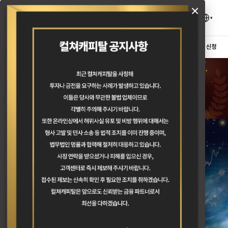
×
MTR
MetaTrader5
Trading
Market
About
Support
계좌 신청