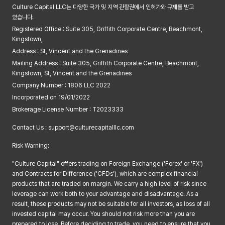
제3조 (개인정보의 제3자 제공)
Culture Capital LLC는 다양한 국가 및 지역 관할권에서 인허가와 규제를 받고
있습니다.
① 회사는 정보주체의 개인정보를 제1조(개인정보의 처리목적)에서 명시한
Registered Office : Suite 305, Griffith Corporate Centre, Beachmont,
범위 내에서만 처리하며, 정보주체의 동의, 법률의 특별한 규정 등 개인정보
Kingstown,
보호법 제17조 및 제18조에 해당하는 경우에만 개인정보를 제3자에게
Address : St, Vincent and the Grenadines
제공하고 그 외에는 정보주체의 개인정보를 제3자에게 제공하지 않습니다.
Mailing Address : Suite 305, Griffith Corporate Centre, Beachmont,
② 회사는 원활한 서비스 제공을 위해 필요한 경우 개인정보보호법 제17조
Kingstown, St, Vincent and the Grenadines
제1항 제1호에 따라 정보주체의 동의를 얻어 필요 최소한의 범위로만
Company Number : 1806 LLC 2022
개인정보를 제3자에게 제공할 수 있습니다.
Incorporated on 19/01/2022
- 개인정보를 제공받는 자 : 서비스 제공 및 운영에 필요한 협력업체 (제공 시
Brokerage License Number : T2023333
별도 고지)
- 제공받는 자의 개인정보 이용목적 : 계좌 개설 지원, 서비스 안내 및 마케팅
Contact Us : support@culturecapitalllc.com
협력
- 제공하는 개인정보 항목 : 성함, 연락처, 이메일
Risk Warning:
- 제공받는 자의 보유, 이용기간 : 제공 목적 달성 시까지 또는 동의 철회
"Culture Capital" offers trading on Foreign Exchange ('Forex' or 'FX')
시까지
and Contracts for Difference ('CFDs'), which are complex financial
products that are traded on margin. We carry a high level of risk since
제5조(정보주체 및 법정대리인의 권리와 그 행사 방법)
leverage can work both to your advantage and disadvantage. As a
① 정보주체는 회사에 대해 언제든지 다음 각 호의 개인정보 보호 관련
result, these products may not be suitable for all investors, as loss of all
권리를 행사할 수 있습니다.
invested capital may occur. You should not risk more than you are
1. 개인정보 열람 요구
prepared to lose. Before deciding to trade, you need to ensure that you